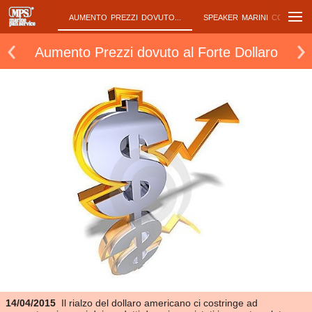
UETOOTH ...
AUMENTO PREZZI DOVUTO...
SPEAKER MARINI CON LED .
Aumento Prezzi dovuto al Forte Dollaro
14/04/2015
Il rialzo del dollaro americano ci costringe ad