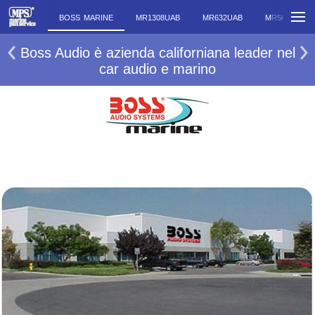
BOSS MARINE
MR1308UAB
MR632UAB
MR500UAB
Boss Audio è azienda californiana leader nel
car audio e marino