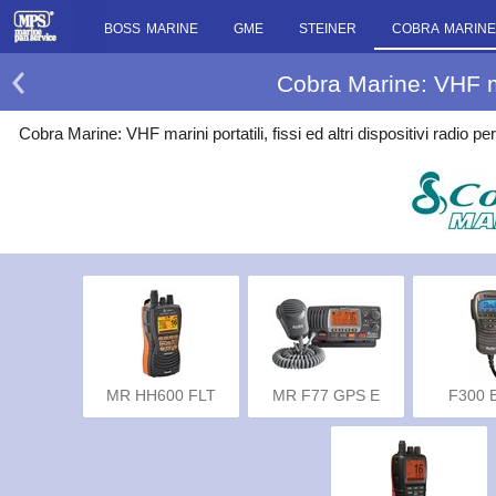
BOSS MARINE
GME
STEINER
COBRA MARINE
Cobra Marine: VHF mar
Cobra Marine: VHF marini portatili, fissi ed altri dispositivi radio p
MR HH600 FLT
MR F77 GPS E
F300 
GPS BT E