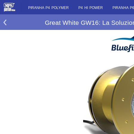
PIRANHA P4 POLYMER
P4 HI POWER
PIRANHA P6
Great White GW16: La Soluzion