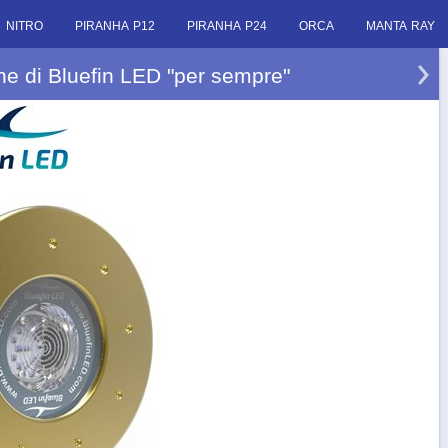
 NITRO
PIRANHA P12
PIRANHA P24
ORCA
MANTA RAY
e di Bluefin LED "per sempre"