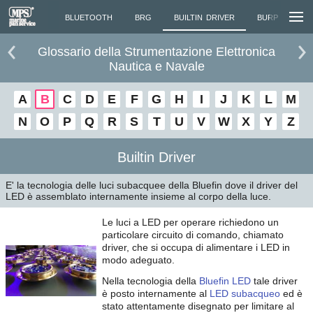
LO MARINO
BLUETOOTH
BRG
BUILTIN DRIVER
BURP
BU
Glossario della Strumentazione Elettronica
Nautica e Navale
A
B
C
D
E
F
G
H
I
J
K
L
M
N
O
P
Q
R
S
T
U
V
W
X
Y
Z
Builtin Driver
E' la tecnologia delle luci subacquee della Bluefin dove il driver del
LED è assemblato internamente insieme al corpo della luce.
Le luci a LED per operare richiedono un
particolare circuito di comando, chiamato
driver, che si occupa di alimentare i LED in
modo adeguato.
Nella tecnologia della
Bluefin LED
tale driver
è posto internamente al
LED subacqueo
ed è
stato attentamente disegnato per limitare al