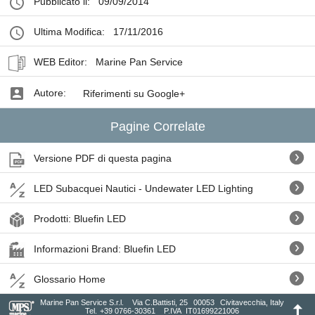
Pubblicato il:
09/09/2014
Ultima Modifica:
17/11/2016
WEB Editor:
Marine Pan Service
Autore:
Riferimenti su Google+
Pagine Correlate
Versione PDF di questa pagina
LED Subacquei Nautici - Undewater LED Lighting
Prodotti: Bluefin LED
Informazioni Brand: Bluefin LED
Glossario Home
Marine Pan Service S.r.l.
Via C.Battisti, 25
00053
Civitavecchia, Italy
Tel.
+39 0766-30361
P.IVA
IT01699221006