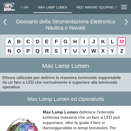
AZIONE
MARK
MAX LAMP LUMEN
MED MARINE EQUIPMENT...
Glossario della Strumentazione Elettronica
Nautica e Navale
A
B
C
D
E
F
G
H
I
J
K
L
M
N
O
P
Q
R
S
T
U
V
W
X
Y
Z
Max Lamp Lumen
MIsura utilizzata per definire la massima luminosità supportabile
da un faro a LED che normalmente è superiore alla luminosità
operativa.
Max Lamp Lumen ed Operatività
Max Lamp Lumen
definisce l'intensità
luminosa massima che un faro a LED può
supportare, oltre la quale il faro si
danneggerebbe in tempi brevissimi. Per