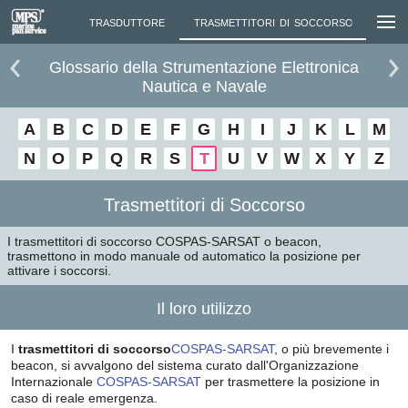
 AIS
TRASDUTTORE
TRASMETTITORI DI SOCCORSO
TSL
TT
Glossario della Strumentazione Elettronica
Nautica e Navale
A
B
C
D
E
F
G
H
I
J
K
L
M
N
O
P
Q
R
S
T
U
V
W
X
Y
Z
Trasmettitori di Soccorso
I trasmettitori di soccorso COSPAS-SARSAT o beacon,
trasmettono in modo manuale od automatico la posizione per
attivare i soccorsi.
Il loro utilizzo
I
trasmettitori di soccorso
COSPAS-SARSAT
, o più brevemente i
beacon, si avvalgono del sistema curato dall'Organizzazione
Internazionale
COSPAS-SARSAT
per trasmettere la posizione in
caso di reale emergenza.