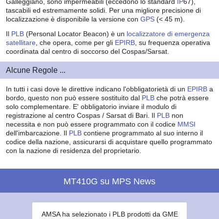
Galleggiano, sono impermeabili (eccedono lo standard
IP
67),
tascabili ed estremamente solidi. Per una migliore precisione di
localizzazione è disponibile la versione con
GPS
(< 45 m).
Il
PLB
(Personal Locator Beacon) è un
localizzatore di emergenza
satellitare
, che opera, come per gli
EPIRB
, su frequenza operativa
coordinata dal centro di soccorso del Cospas/Sarsat.
Alcune Regole ...
In tutti i casi dove le direttive indicano l'obbligatorietà di un
EPIRB
a
bordo, questo non può essere sostituito dal
PLB
che potrà essere
solo complementare. E' obbligatorio inviare il modulo di
registrazione al centro Cospas / Sarsat di Bari. Il
PLB
non
necessita e non può essere programmato con il codice
MMSI
dell'imbarcazione. Il
PLB
contiene programmato al suo interno il
codice della nazione, assicurarsi di acquistare quello programmato
con la nazione di residenza del proprietario.
MT410G su MPS News
AMSA ha selezionato i PLB prodotti da GME