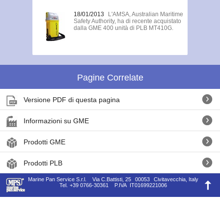
18/01/2013
L'AMSA, Australian Maritime
Safety Authority, ha di recente acquistato
dalla GME 400 unità di PLB MT410G.
Pagine Correlate
Versione PDF di questa pagina
Informazioni su GME
Prodotti GME
Prodotti PLB
Marine Pan Service S.r.l.
Via C.Battisti, 25
00053
Civitavecchia, Italy
Tel.
+39 0766-30361
P.IVA
IT01699221006