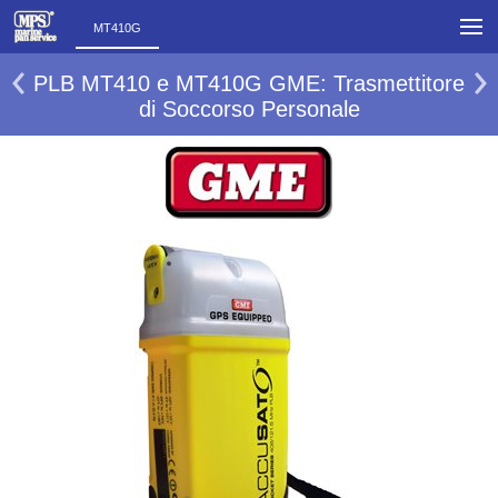
MT410G
PLB MT410 e MT410G GME: Trasmettitore
di Soccorso Personale