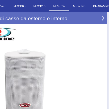
52C
MRGB65
MRGB10
MR4 3W
MRWT40
BM40AMPB
i casse da esterno e interno