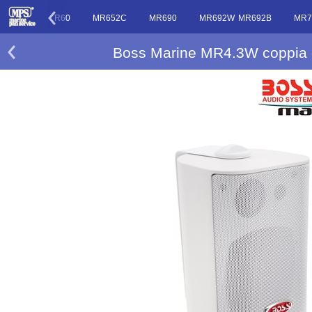
MR6
MR60
MR652C
MR690
MR692W MR692B
MR7
Boss Marine MR4.3W coppia d