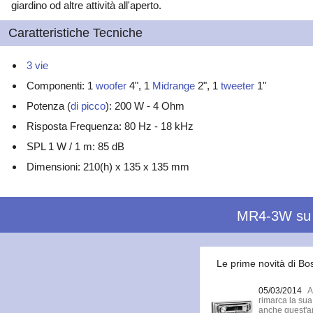
giardino od altre attività all'aperto.
Caratteristiche Tecniche
3 vie
Componenti: 1
woofer
4", 1
Midrange
2", 1
tweeter
1"
Potenza (
di picco
): 200 W - 4 Ohm
Risposta Frequenza: 80 Hz - 18 kHz
SPL 1 W / 1 m: 85 dB
Dimensioni: 210(h) x 135 x 135 mm
MR4-3W su
Le prime novità di Bo
05/03/2014
A
rimarca la sua
anche quest'a