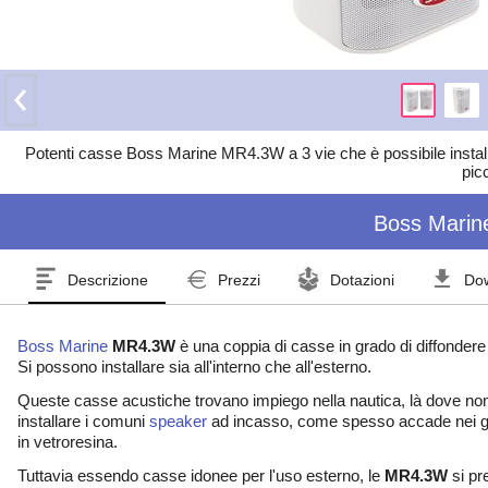
Potenti casse Boss Marine MR4.3W a 3 vie che è possibile installar
pic
Boss Marin
Descrizione
Prezzi
Dotazioni
Do
Boss Marine
MR4.3W
è una coppia di casse in grado di diffonder
Si possono installare sia all'interno che all'esterno.
Queste casse acustiche trovano impiego nella nautica, là dove non 
installare i comuni
speaker
ad incasso, come spesso accade nei go
in vetroresina.
Tuttavia essendo casse idonee per l'uso esterno, le
MR4.3W
si pr