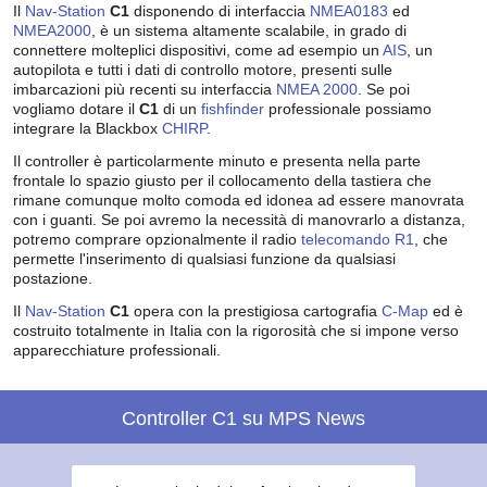
Il
Nav-Station
C1
disponendo di interfaccia
NMEA0183
ed
NMEA2000
, è un sistema altamente scalabile, in grado di
connettere molteplici dispositivi, come ad esempio un
AIS
, un
autopilota e tutti i dati di controllo motore, presenti sulle
imbarcazioni più recenti su interfaccia
NMEA 2000
. Se poi
vogliamo dotare il
C1
di un
fishfinder
professionale possiamo
integrare la Blackbox
CHIRP
.
Il controller è particolarmente minuto e presenta nella parte
frontale lo spazio giusto per il collocamento della tastiera che
rimane comunque molto comoda ed idonea ad essere manovrata
con i guanti. Se poi avremo la necessità di manovrarlo a distanza,
potremo comprare opzionalmente il radio
telecomando R1
, che
permette l'inserimento di qualsiasi funzione da qualsiasi
postazione.
Il
Nav-Station
C1
opera con la prestigiosa cartografia
C-Map
ed è
costruito totalmente in Italia con la rigorosità che si impone verso
apparecchiature professionali.
Controller C1 su MPS News