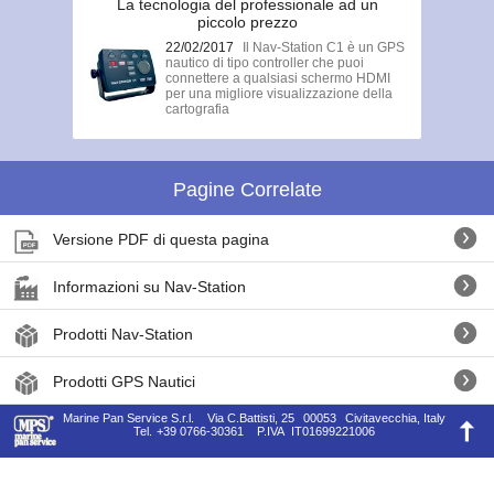
La tecnologia del professionale ad un
piccolo prezzo
22/02/2017
Il Nav-Station C1 è un GPS
nautico di tipo controller che puoi
connettere a qualsiasi schermo HDMI
per una migliore visualizzazione della
cartografia
Pagine Correlate
Versione PDF di questa pagina
Informazioni su Nav-Station
Prodotti Nav-Station
Prodotti GPS Nautici
Marine Pan Service S.r.l.
Via C.Battisti, 25
00053
Civitavecchia, Italy
Tel.
+39 0766-30361
P.IVA
IT01699221006