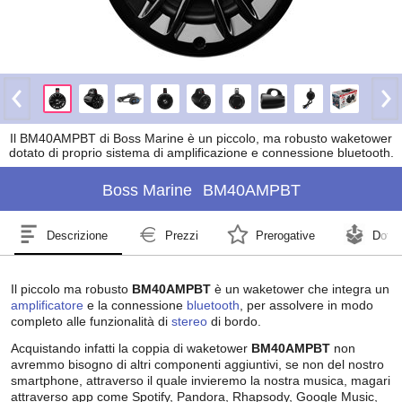
Il BM40AMPBT di Boss Marine è un piccolo, ma robusto waketower
dotato di proprio sistema di amplificazione e connessione bluetooth.
Boss Marine
BM40AMPBT
Descrizione
Prezzi
Prerogative
Dotaz
Il piccolo ma robusto
BM40AMPBT
è un waketower che integra un
amplificatore
e la connessione
bluetooth
, per assolvere in modo
completo alle funzionalità di
stereo
di bordo.
Acquistando infatti la coppia di waketower
BM40AMPBT
non
avremmo bisogno di altri componenti aggiuntivi, se non del nostro
smartphone, attraverso il quale invieremo la nostra musica, magari
attraverso app come Spotify, Pandora, Rhapsody, Google Music,