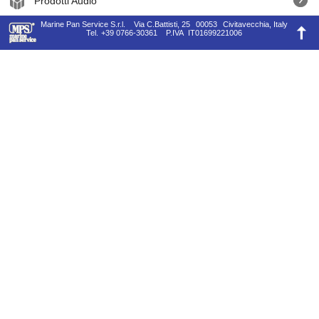
Prodotti Audio
Marine Pan Service S.r.l.
Via C.Battisti, 25
00053
Civitavecchia, Italy
Tel.
+39 0766-30361
P.IVA
IT01699221006