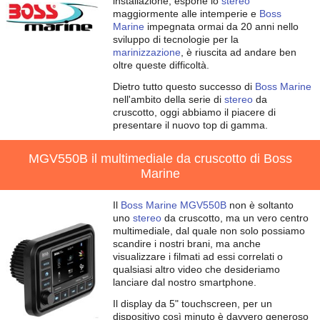
installazione, espone lo
stereo
maggiormente alle intemperie e
Boss
Marine
impegnata ormai da 20 anni nello
sviluppo di tecnologie per la
marinizzazione
, è riuscita ad andare ben
oltre queste difficoltà.
Dietro tutto questo successo di
Boss Marine
nell'ambito della serie di
stereo
da
cruscotto, oggi abbiamo il piacere di
presentare il nuovo top di gamma.
MGV550B il multimediale da cruscotto di Boss
Marine
Il
Boss Marine
MGV550B
non è soltanto
uno
stereo
da cruscotto, ma un vero centro
multimediale, dal quale non solo possiamo
scandire i nostri brani, ma anche
visualizzare i filmati ad essi correlati o
qualsiasi altro video che desideriamo
lanciare dal nostro smartphone.
Il display da 5" touchscreen, per un
dispositivo così minuto è davvero generoso