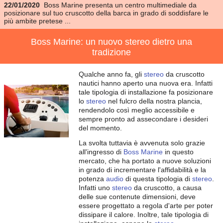
22/01/2020
Boss Marine presenta un centro multimediale da
posizionare sul tuo cruscotto della barca in grado di soddisfare le
più ambite pretese ...
Boss Marine: un nuovo stereo dietro una
tradizione
Qualche anno fa, gli
stereo
da cruscotto
nautici hanno aperto una nuova era. Infatti
tale tipologia di installazione fa posizionare
lo
stereo
nel fulcro della nostra plancia,
rendendolo così meglio accessibile e
sempre pronto ad assecondare i desideri
del momento.
La svolta tuttavia è avvenuta solo grazie
all'ingresso di
Boss Marine
in questo
mercato, che ha portato a nuove soluzioni
in grado di incrementare l'affidabilità e la
potenza
audio
di questa tipologia di
stereo
.
Infatti uno
stereo
da cruscotto, a causa
delle sue contenute dimensioni, deve
essere progettato a regola d'arte per poter
dissipare il calore. Inoltre, tale tipologia di