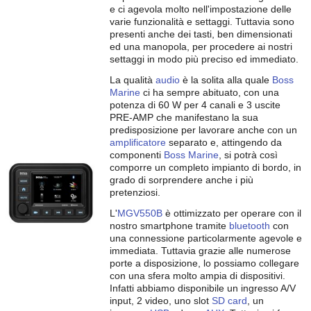
e ci agevola molto nell'impostazione delle
varie funzionalità e settaggi. Tuttavia sono
presenti anche dei tasti, ben dimensionati
ed una manopola, per procedere ai nostri
settaggi in modo più preciso ed immediato.
La qualità
audio
è la solita alla quale
Boss
Marine
ci ha sempre abituato, con una
potenza di 60 W per 4 canali e 3 uscite
PRE-AMP che manifestano la sua
predisposizione per lavorare anche con un
amplificatore
separato e, attingendo da
componenti
Boss Marine
, si potrà così
comporre un completo impianto di bordo, in
grado di sorprendere anche i più
pretenziosi.
L'
MGV550B
è ottimizzato per operare con il
nostro smartphone tramite
bluetooth
con
una connessione particolarmente agevole e
immediata. Tuttavia grazie alle numerose
porte a disposizione, lo possiamo collegare
con una sfera molto ampia di dispositivi.
Infatti abbiamo disponibile un ingresso A/V
input, 2 video, uno slot
SD card
, un