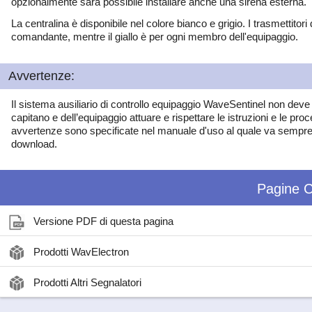
opzionalmente sarà possibile installare anche una sirena esterna.
La centralina è disponibile nel colore bianco e grigio. I trasmettitor
comandante, mentre il giallo è per ogni membro dell'equipaggio.
Avvertenze:
Il sistema ausiliario di controllo equipaggio WaveSentinel non dev
capitano e dell’equipaggio attuare e rispettare le istruzioni e le pro
avvertenze sono specificate nel manuale d'uso al quale va sempre f
download.
Pagine C
Versione PDF di questa pagina
Prodotti WavElectron
Prodotti Altri Segnalatori