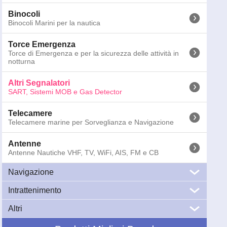
Binocoli
Binocoli Marini per la nautica
Torce Emergenza
Torce di Emergenza e per la sicurezza delle attività in
notturna
Altri Segnalatori
SART, Sistemi MOB e Gas Detector
Telecamere
Telecamere marine per Sorveglianza e Navigazione
Antenne
Antenne Nautiche VHF, TV, WiFi, AIS, FM e CB
Navigazione
034-6010
Wavelectron waveSentinel RC01W Ricevitore - Bianco
Intrattenimento
GPS Nautici
Peso:
1
kg; Dimensioni:
21.3
x
15.5
x
10
cm
GPS Nautici e Plotter Cartografici Multifunzione
Altri
Audio
034-6020
Wavelectron waveSentinel RC01G Ricevitore - Grigio
Audio Marino: Impianti Stereo di Bordo per
Cartografia Elettronica