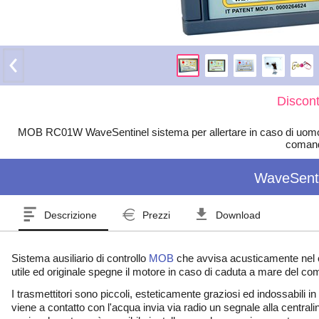
Discont
MOB RC01W WaveSentinel sistema per allertare in caso di uomo 
comand
WaveSent
Descrizione
Prezzi
Download
Sistema ausiliario di controllo
MOB
che avvisa acusticamente nel 
utile ed originale spegne il motore in caso di caduta a mare del c
I trasmettitori sono piccoli, esteticamente graziosi ed indossabili i
viene a contatto con l'acqua invia via radio un segnale alla centra