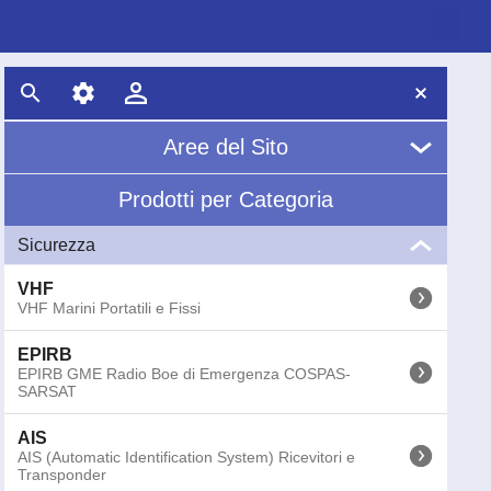
Aree del Sito
Prodotti per Categoria
Home
Sicurezza
Chi Siamo
VHF
News
VHF Marini Portatili e Fissi
EPIRB
Glossario
EPIRB GME Radio Boe di Emergenza COSPAS-
SARSAT
AIS
AIS (Automatic Identification System) Ricevitori e
Transponder