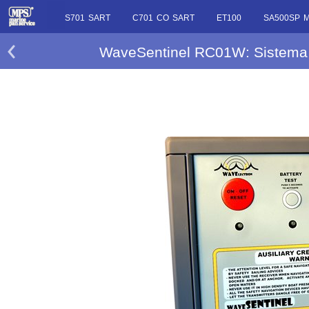
S701 SART
C701 CO SART
ET100
SA500SP 
WaveSentinel RC01W: Sistema