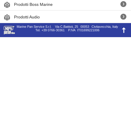
Prodotti Boss Marine
Prodotti Audio
Marine Pan Service S.r.l.
Via C.Battisti, 25
00053
Civitavecchia, Italy
Tel.
+39 0766-30361
P.IVA
IT01699221006