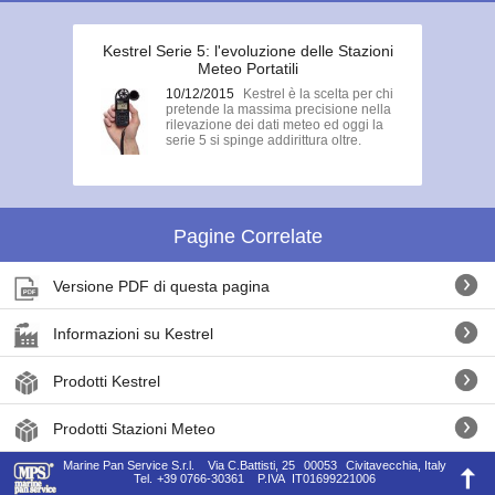
Kestrel Serie 5: l'evoluzione delle Stazioni
Meteo Portatili
10/12/2015
Kestrel è la scelta per chi
pretende la massima precisione nella
rilevazione dei dati meteo ed oggi la
serie 5 si spinge addirittura oltre.
Pagine Correlate
Versione PDF di questa pagina
Informazioni su Kestrel
Prodotti Kestrel
Prodotti Stazioni Meteo
Marine Pan Service S.r.l.
Via C.Battisti, 25
00053
Civitavecchia, Italy
Tel.
+39 0766-30361
P.IVA
IT01699221006