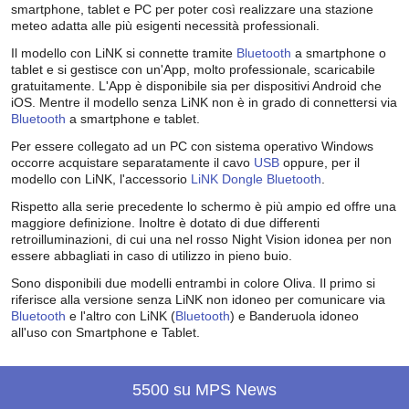
smartphone, tablet e PC per poter così realizzare una stazione
meteo adatta alle più esigenti necessità professionali.
Il modello con LiNK si connette tramite
Bluetooth
a smartphone o
tablet e si gestisce con un'App, molto professionale, scaricabile
gratuitamente. L'App è disponibile sia per dispositivi Android che
iOS. Mentre il modello senza LiNK non è in grado di connettersi via
Bluetooth
a smartphone e tablet.
Per essere collegato ad un PC con sistema operativo Windows
occorre acquistare separatamente il cavo
USB
oppure, per il
modello con LiNK, l'accessorio
LiNK Dongle
Bluetooth
.
Rispetto alla serie precedente lo schermo è più ampio ed offre una
maggiore definizione. Inoltre è dotato di due differenti
retroilluminazioni, di cui una nel rosso Night Vision idonea per non
essere abbagliati in caso di utilizzo in pieno buio.
Sono disponibili due modelli entrambi in colore Oliva. Il primo si
riferisce alla versione senza LiNK non idoneo per comunicare via
Bluetooth
e l'altro con LiNK (
Bluetooth
) e Banderuola idoneo
all'uso con Smartphone e Tablet.
5500 su MPS News