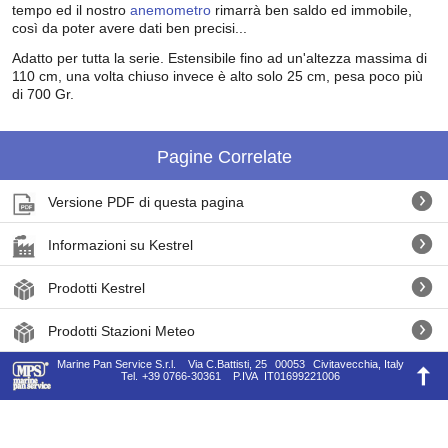
tempo ed il nostro
anemometro
rimarrà ben saldo ed immobile,
così da poter avere dati ben precisi...
Adatto per tutta la serie. Estensibile fino ad un'altezza massima di
110 cm, una volta chiuso invece è alto solo 25 cm, pesa poco più
di 700 Gr.
Pagine Correlate
Versione PDF di questa pagina
Informazioni su Kestrel
Prodotti Kestrel
Prodotti Stazioni Meteo
Marine Pan Service S.r.l.
Via C.Battisti, 25
00053
Civitavecchia, Italy
Tel.
+39 0766-30361
P.IVA
IT01699221006