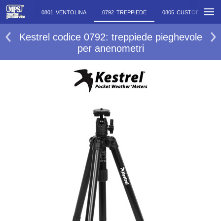
0801 VENTOLINA
0792 TREPPIEDE
0805 CUSTODIA
Kestrel codice 0792: treppiede pieghevole
per anenometri