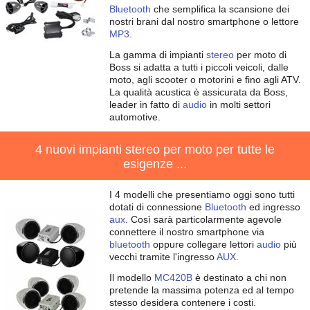
Bluetooth
che semplifica la scansione dei
nostri brani dal nostro smartphone o lettore
MP3
.
La gamma di impianti
stereo
per moto di
Boss si adatta a tutti i piccoli veicoli, dalle
moto, agli scooter o motorini e fino agli ATV.
La qualità acustica è assicurata da Boss,
leader in fatto di
audio
in molti settori
automotive.
4 nuovi impianti stereo per moto per tutte le
esigenze ...
I 4 modelli che presentiamo oggi sono tutti
dotati di connessione
Bluetooth
ed ingresso
aux
. Così sarà particolarmente agevole
connettere il nostro smartphone via
bluetooth
oppure collegare lettori
audio
più
vecchi tramite l'ingresso
AUX
.
Il modello
MC420B
è destinato a chi non
pretende la massima potenza ed al tempo
stesso desidera contenere i costi.