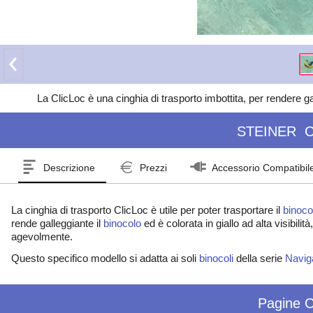
La ClicLoc è una cinghia di trasporto imbottita, per rendere g
STEINER
C
Descrizione
Prezzi
Accessorio Compatibil
La cinghia di trasporto ClicLoc è utile per poter trasportare il
binoco
rende galleggiante il
binocolo
ed è colorata in giallo ad alta visibil
agevolmente.
Questo specifico modello si adatta ai soli
binocoli
della serie
Navig
Pagine C