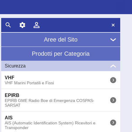
Aree del Sito
Prodotti per Categoria
Home
Sicurezza
Chi Siamo
VHF
News
VHF Marini Portatili e Fissi
EPIRB
Glossario
EPIRB GME Radio Boe di Emergenza COSPAS-
SARSAT
AIS
AIS (Automatic Identification System) Ricevitori e
Transponder