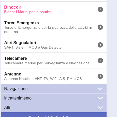
Binocoli
Binocoli Marini per la nautica
Torce Emergenza
Torce di Emergenza e per la sicurezza delle attività in
notturna
Altri Segnalatori
SART, Sistemi MOB e Gas Detector
Telecamere
Telecamere marine per Sorveglianza e Navigazione
Antenne
Antenne Nautiche VHF, TV, WiFi, AIS, FM e CB
051-1190
STEINER ClicLoc Galleggiante - Per Navigator Pro 7x30
Peso:
0.1
kg; Dimensioni:
25
x
4
x
4
cm
Navigazione
Prezzi IVA 
Intrattenimento
GPS Nautici
GPS Nautici e Plotter Cartografici Multifunzione
Altri
Audio
Audio Marino: Impianti Stereo di Bordo per
Cartografia Elettronica