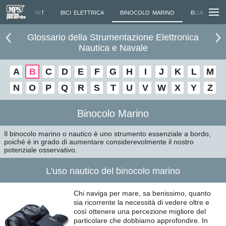
BEAUFORT
BICI ELETTRICA
BINOCOLO MARINO
BLUETOOTH
Glossario della Strumentazione Elettronica
Nautica e Navale
A
B
C
D
E
F
G
H
I
J
K
L
M
N
O
P
Q
R
S
T
U
V
W
X
Y
Z
Binocolo Marino
Il binocolo marino o nautico è uno strumento essenziale a bordo,
poiché è in grado di aumentare considerevolmente il nostro
potenziale osservativo.
L'uso nautico del binocolo marino
Chi naviga per mare, sa benissimo, quanto
sia ricorrente la necessità di vedere oltre e
così ottenere una percezione migliore del
particolare che dobbiamo approfondire. In