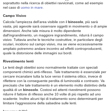
soprattutto nella ricerca di obiettivi ravvicinati, come ad esempio
nel caso di
uomo in mare
.
Campo Visivo
Calcola l'ampiezza dell'area visibile con il
binocolo
, più sarà
vasta, più agevole sarà osservare oggetti in movimento o di ampie
dimensioni. Anche tale misura è molto dipendente
dall'ingrandimento, un maggiore ingrandimento, ridurrà il campo
visivo. Tuttavia anche le tecniche costruttive, in particolare degli
oculari, incidono sul campo visivo, ma se viene eccessivamente
ampliato potremmo andare incontro ad effetti controproducenti,
quale la distorsione delle immagini sui bordi.
Rivestimento lenti
Le lenti degli obiettivi sono normalmente trattate con speciali
componenti chimici anti-riflesso. Tale trattamento è essenziale per
cercare incanalare tutta la luce verso il sistema ottico, invece di
riflettere con la conseguente perdita di luminosità e contrasto. Va
precisato che tale trattamento è un elemento molto distintivo della
qualità di un
binocolo
. Costosi ed attenti rivestimenti possono
ridurre il fattore di riflesso anche 10 volte di più rispetto ad uno
scadente. Inoltre alcuni tipi di trattamento sono determinanti per
limitare l'aggressione della salsedine sulle lenti.