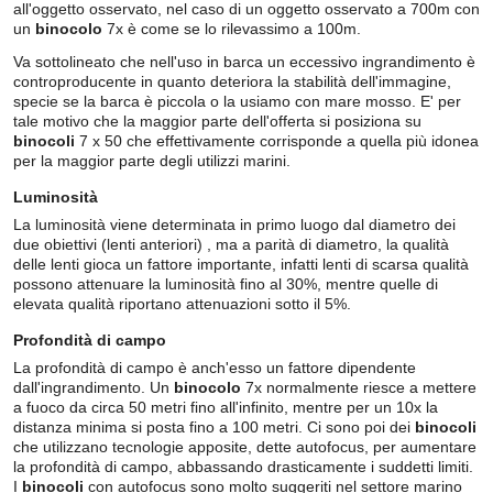
all'oggetto osservato, nel caso di un oggetto osservato a 700m con
un
binocolo
7x è come se lo rilevassimo a 100m.
Va sottolineato che nell'uso in barca un eccessivo ingrandimento è
controproducente in quanto deteriora la stabilità dell'immagine,
specie se la barca è piccola o la usiamo con mare mosso. E' per
tale motivo che la maggior parte dell'offerta si posiziona su
binocoli
7 x 50 che effettivamente corrisponde a quella più idonea
per la maggior parte degli utilizzi marini.
Luminosità
La luminosità viene determinata in primo luogo dal diametro dei
due obiettivi (lenti anteriori) , ma a parità di diametro, la qualità
delle lenti gioca un fattore importante, infatti lenti di scarsa qualità
possono attenuare la luminosità fino al 30%, mentre quelle di
elevata qualità riportano attenuazioni sotto il 5%.
Profondità di campo
La profondità di campo è anch'esso un fattore dipendente
dall'ingrandimento. Un
binocolo
7x normalmente riesce a mettere
a fuoco da circa 50 metri fino all'infinito, mentre per un 10x la
distanza minima si posta fino a 100 metri. Ci sono poi dei
binocoli
che utilizzano tecnologie apposite, dette autofocus, per aumentare
la profondità di campo, abbassando drasticamente i suddetti limiti.
I
binocoli
con autofocus sono molto suggeriti nel settore marino