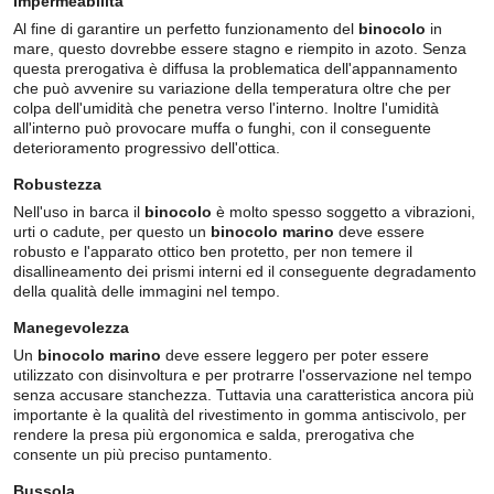
Impermeabilità
Al fine di garantire un perfetto funzionamento del
binocolo
in
mare, questo dovrebbe essere stagno e riempito in azoto. Senza
questa prerogativa è diffusa la problematica dell'appannamento
che può avvenire su variazione della temperatura oltre che per
colpa dell'umidità che penetra verso l'interno. Inoltre l'umidità
all'interno può provocare muffa o funghi, con il conseguente
deterioramento progressivo dell'ottica.
Robustezza
Nell'uso in barca il
binocolo
è molto spesso soggetto a vibrazioni,
urti o cadute, per questo un
binocolo marino
deve essere
robusto e l'apparato ottico ben protetto, per non temere il
disallineamento dei prismi interni ed il conseguente degradamento
della qualità delle immagini nel tempo.
Manegevolezza
Un
binocolo marino
deve essere leggero per poter essere
utilizzato con disinvoltura e per protrarre l'osservazione nel tempo
senza accusare stanchezza. Tuttavia una caratteristica ancora più
importante è la qualità del rivestimento in gomma antiscivolo, per
rendere la presa più ergonomica e salda, prerogativa che
consente un più preciso puntamento.
Bussola