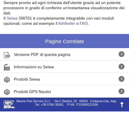
Sempre pronto ad ogni richiesta dell'utente grazie ad un potente
processore in grado di conferire un'instantanea visualizzazione dei
dati.
Il
Seiwa
SW701 è completamente integrabile con vari moduli
opzionali, come ad esempio il
fishfinder
o l'
AIS
.
Pagine Correlate
Versione PDF di questa pagina
Informazioni su Seiwa
Prodotti Seiwa
Prodotti GPS Nautici
Marine Pan Service S.r.l.
Via C.Battisti, 25
00053
Civitavecchia, Italy
Tel.
+39 0766-30361
P.IVA
IT01699221006