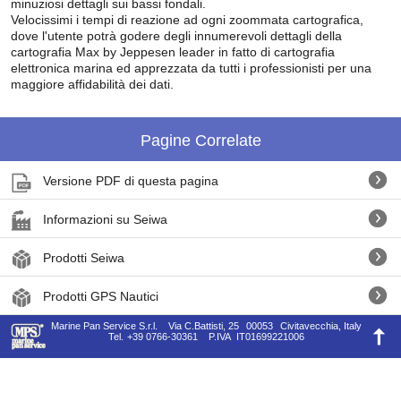
minuziosi dettagli sui bassi fondali.
Velocissimi i tempi di reazione ad ogni zoommata cartografica,
dove l'utente potrà godere degli innumerevoli dettagli della
cartografia Max by Jeppesen leader in fatto di cartografia
elettronica marina ed apprezzata da tutti i professionisti per una
maggiore affidabilità dei dati.
Pagine Correlate
Versione PDF di questa pagina
Informazioni su Seiwa
Prodotti Seiwa
Prodotti GPS Nautici
Marine Pan Service S.r.l.
Via C.Battisti, 25
00053
Civitavecchia, Italy
Tel.
+39 0766-30361
P.IVA
IT01699221006