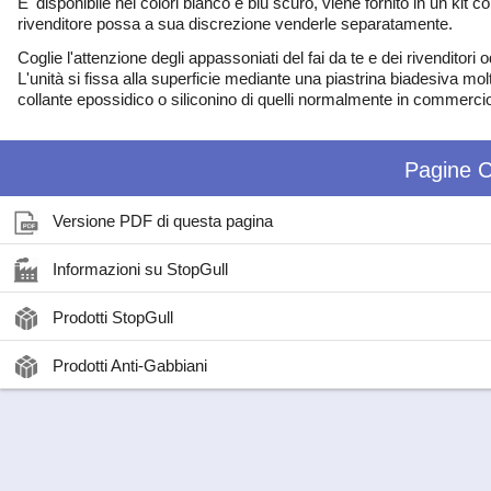
E' disponibile nei colori bianco e blu scuro, viene fornito in un kit
rivenditore possa a sua discrezione venderle separatamente.
Coglie l'attenzione degli appassoniati del fai da te e dei rivenditori od
L'unità si fissa alla superficie mediante una piastrina biadesiva mol
collante epossidico o siliconino di quelli normalmente in commerci
Pagine C
Versione PDF di questa pagina
Informazioni su StopGull
Prodotti StopGull
Prodotti Anti-Gabbiani