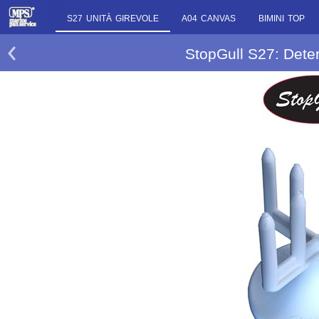
S27 UNITÀ GIREVOLE
A04 CANVAS
BIMINI TOP
StopGull S27: Dete