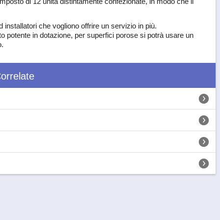
 composto di 12 unità distintamente confezionate, in modo che il
 installatori che vogliono offrire un servizio in più.
to potente in dotazione, per superfici porose si potrà usare un
o.
orrelate