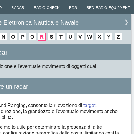
RADAR
RADIO CHECK
RDS
RED RADIO EQUIPMENT...
e Elettronica Nautica e Navale
N
O
P
Q
R
S
T
U
V
W
X
Y
Z
dar
osizione e l'eventuale movimento di oggetti quali
ve un radar
And Ranging, consente la rilevazione di
target
,
a direzione, la grandezza e l'eventuale movimento anche
bilità.
e molto utile per determinare la presenza di altre
a configurazione geografica della costa, limitando così la