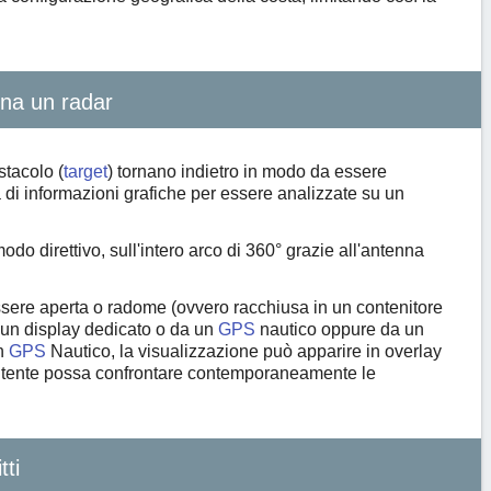
na un radar
tacolo (
target
) tornano indietro in modo da essere
a di informazioni grafiche per essere analizzate su un
o direttivo, sull'intero arco di 360° grazie all'antenna
ere aperta o radome (ovvero racchiusa in un contenitore
a un display dedicato o da un
GPS
nautico oppure da un
un
GPS
Nautico, la visualizzazione può apparire in overlay
l'utente possa confrontare contemporaneamente le
tti