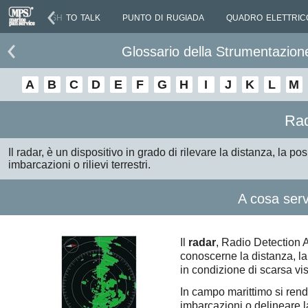
PTT PUSH TO TALK
PUNTO DI RUGIADA
QUADRO ELETTRICO
Glossario della Strumentazion
A
B
C
D
E
F
G
H
I
J
K
L
M
Ra
Il radar, è un dispositivo in grado di rilevare la distanza, la p
imbarcazioni o rilievi terrestri.
A cosa ser
Il
radar
, Radio Detection 
conoscerne la distanza, l
in condizione di scarsa visi
In campo marittimo si rend
imbarcazioni o delineare l