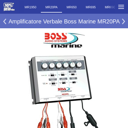
MR1200PA
MR1950
MR20PA
MR650
MR695
MR65G3
Amplificatore Verbale Boss Marine MR20PA