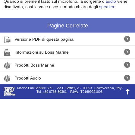
Quando si preme il tasto sul microfono, la sorgente d'
audio
viene
disattivata, così la voce esce in modo chiaro dagli
speaker
.
Pagine Correlate
Versione PDF di questa pagina
Informazioni su Boss Marine
Prodotti Boss Marine
Prodotti Audio
Marine Pan Service S.r.l.
Via C.Battisti, 25
00053
Civitavecchia, Italy
Tel.
+39 0766-30361
P.IVA
IT01699221006