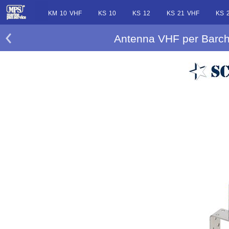
KM 10 VHF
KS 10
KS 12
KS 21 VHF
KS 
Antenna VHF per Barch