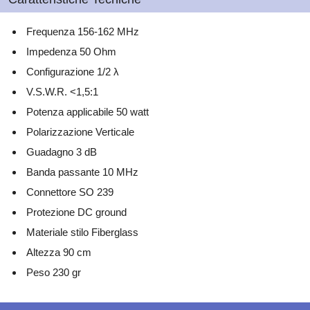
Frequenza 156-162 MHz
Impedenza 50 Ohm
Configurazione 1/2 λ
V.S.W.R. <1,5:1
Potenza applicabile 50 watt
Polarizzazione Verticale
Guadagno 3 dB
Banda passante 10 MHz
Connettore SO 239
Protezione DC ground
Materiale stilo Fiberglass
Altezza 90 cm
Peso 230 gr