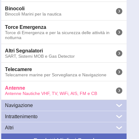
Binocoli
Binocoli Marini per la nautica
Torce Emergenza
Torce di Emergenza e per la sicurezza delle attività in
notturna
Altri Segnalatori
SART, Sistemi MOB e Gas Detector
Telecamere
Telecamere marine per Sorveglianza e Navigazione
Antenne
Antenne Nautiche VHF, TV, WiFi, AIS, FM e CB
130-0916
Scout KM-3F VHF 3dB 90 cm - Testa Albero - Fibra
GTIN13:
8052990120291
; Peso:
0.5
kg; Dimensioni:
110
x
7
x
4
cm
Navigazione
130-0918
Scout KM-3F/20mKit con 20m di Cavo e 2 x PL259
Intrattenimento
GPS Nautici
GTIN13:
8052990120475
; Peso:
2
kg; Dimensioni:
120
x
10
x
5
cm
GPS Nautici e Plotter Cartografici Multifunzione
Altri
Audio
Prezzi IVA 
Audio Marino: Impianti Stereo di Bordo per
Cartografia Elettronica