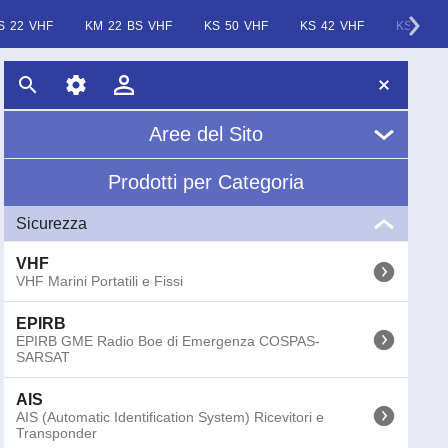
S 22 VHF
KM 22 BS VHF
KS 50 VHF
KS 42 VHF
KS 43 V
Aree del Sito
Prodotti per Categoria
Home
Sicurezza
Chi Siamo
VHF
News
VHF Marini Portatili e Fissi
EPIRB
Glossario
EPIRB GME Radio Boe di Emergenza COSPAS-
SARSAT
AIS
AIS (Automatic Identification System) Ricevitori e
Transponder