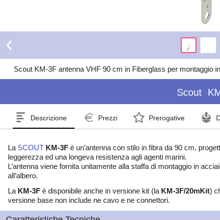
Scout KM-3F antenna VHF 90 cm in Fiberglass per montaggio in te
Scout
KM
Descrizione
Prezzi
Prerogative
D
La
SCOUT
KM-3F
è un’antenna con stilo in fibra da 90 cm, progetta
leggerezza ed una longeva resistenza agli agenti marini.
L’antenna viene fornita unitamente alla staffa di montaggio in accia
all’albero.
La
KM-3F
è disponibile anche in versione kit (la
KM-3F/20mKit
) c
versione base non include ne cavo e ne connettori.
Caratteristiche Tecniche