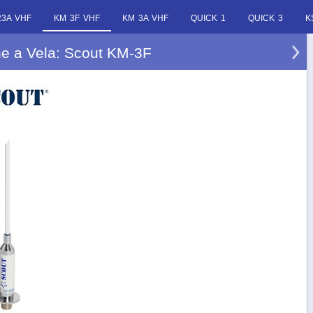
23A VHF
KM 3F VHF
KM 3A VHF
QUICK 1
QUICK 3
K
e a Vela: Scout KM-3F