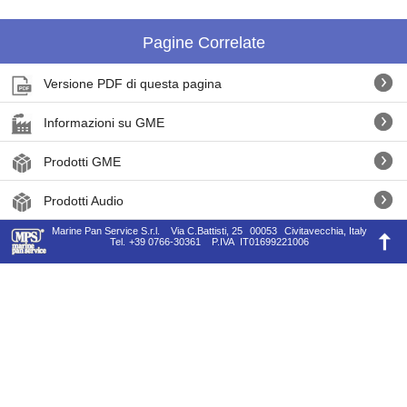
Pagine Correlate
Versione PDF di questa pagina
Informazioni su GME
Prodotti GME
Prodotti Audio
Marine Pan Service S.r.l.
Via C.Battisti, 25
00053
Civitavecchia, Italy
Tel.
+39 0766-30361
P.IVA
IT01699221006