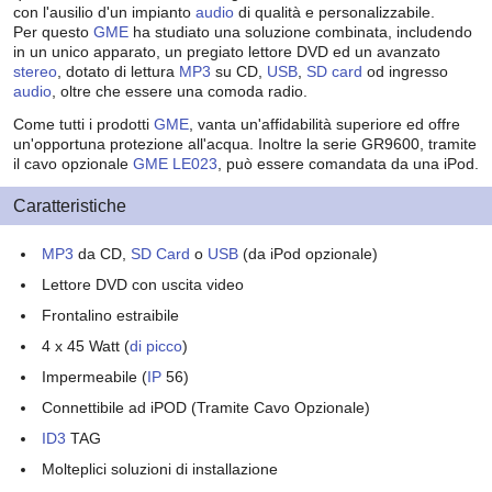
con l'ausilio d'un impianto
audio
di qualità e personalizzabile.
Per questo
GME
ha studiato una soluzione combinata, includendo
in un unico apparato, un pregiato lettore DVD ed un avanzato
stereo
, dotato di lettura
MP3
su CD,
USB
,
SD card
od ingresso
audio
, oltre che essere una comoda radio.
Come tutti i prodotti
GME
, vanta un'affidabilità superiore ed offre
un'opportuna protezione all'acqua. Inoltre la serie GR9600, tramite
il cavo opzionale
GME
LE023
, può essere comandata da una iPod.
Caratteristiche
MP3
da CD,
SD Card
o
USB
(da iPod opzionale)
Lettore DVD con uscita video
Frontalino estraibile
4 x 45 Watt (
di picco
)
Impermeabile (
IP
56)
Connettibile ad iPOD (Tramite Cavo Opzionale)
ID3
TAG
Molteplici soluzioni di installazione