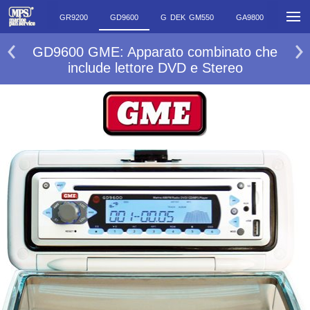
GR300BT
GR9200
GD9600
G DEK GM550
GA9800
SPK00
GD9600 GME: Apparato combinato che
include lettore DVD e Stereo