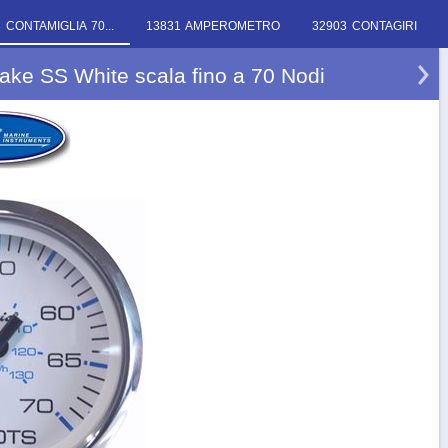
 CONTAMIGLIA 70...
13831 AMPEROMETRO
32903 CONTAGIRI
ake SS White scala fino a 70 Nodi