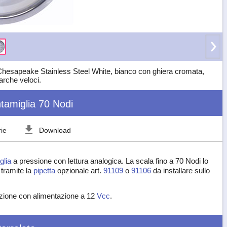
 Chesapeake Stainless Steel White, bianco con ghiera cromata,
arche veloci.
tamiglia 70 Nodi
ie
Download
glia
a pressione con lettura analogica. La scala fino a 70 Nodi lo
 tramite la
pipetta
opzionale art.
91109
o
91106
da installare sullo
nazione con alimentazione a 12
Vcc
.