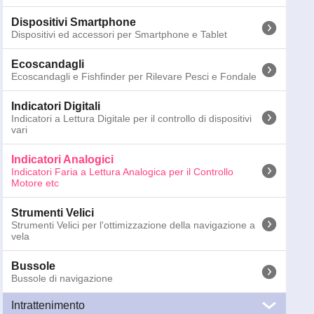
Binocoli
Dispositivi Smartphone
Binocoli Marini per la nautica
Dispositivi ed accessori per Smartphone e Tablet
Torce Emergenza
Ecoscandagli
Torce di Emergenza e per la sicurezza delle attività in
Ecoscandagli e Fishfinder per Rilevare Pesci e Fondale
notturna
Indicatori Digitali
Altri Segnalatori
Indicatori a Lettura Digitale per il controllo di dispositivi
SART, Sistemi MOB e Gas Detector
vari
Telecamere
Indicatori Analogici
Telecamere marine per Sorveglianza e Navigazione
Indicatori Faria a Lettura Analogica per il Controllo
Motore etc
Antenne
Antenne Nautiche VHF, TV, WiFi, AIS, FM e CB
Strumenti Velici
126-0680
Faria SS White Contamiglia 70 Nodi
Strumenti Velici per l'ottimizzazione della navigazione a
vela
GTIN13:
0759266338234
; Peso:
0.3
kg; Dimensioni:
15.5
x
13.2
x
1
Bussole
Prezzi IVA 
Bussole di navigazione
Intrattenimento