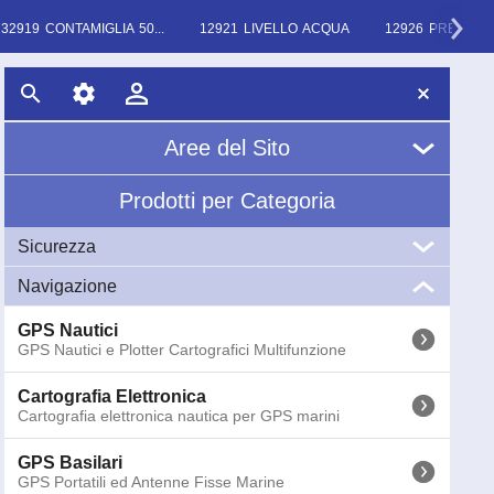
32919 CONTAMIGLIA 50...
12921 LIVELLO ACQUA
12926 PRESSIO
Aree del Sito
Prodotti per Categoria
Home
Sicurezza
Chi Siamo
Navigazione
VHF
News
VHF Marini Portatili e Fissi
GPS Nautici
GPS Nautici e Plotter Cartografici Multifunzione
EPIRB
Glossario
EPIRB GME Radio Boe di Emergenza COSPAS-
SARSAT
Cartografia Elettronica
Cartografia elettronica nautica per GPS marini
AIS
AIS (Automatic Identification System) Ricevitori e
GPS Basilari
Transponder
GPS Portatili ed Antenne Fisse Marine