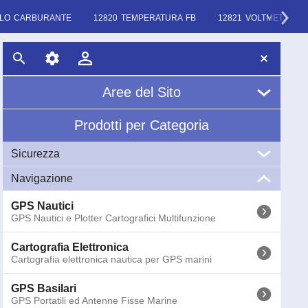
ELLO CARBURANTE
12820 TEMPERATURA FB
12821 VOLTMETRO
Aree del Sito
Prodotti per Categoria
Home
Sicurezza
Chi Siamo
Navigazione
VHF
News
VHF Marini Portatili e Fissi
GPS Nautici
GPS Nautici e Plotter Cartografici Multifunzione
EPIRB
Glossario
EPIRB GME Radio Boe di Emergenza COSPAS-
SARSAT
Cartografia Elettronica
Cartografia elettronica nautica per GPS marini
AIS
AIS (Automatic Identification System) Ricevitori e
GPS Basilari
Transponder
GPS Portatili ed Antenne Fisse Marine