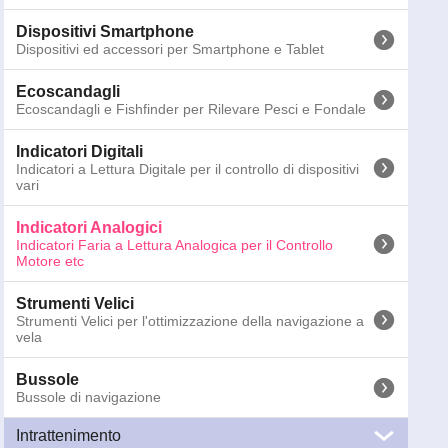
Binocoli
Dispositivi Smartphone
Binocoli Marini per la nautica
Dispositivi ed accessori per Smartphone e Tablet
Torce Emergenza
Ecoscandagli
Torce di Emergenza e per la sicurezza delle attività in
Ecoscandagli e Fishfinder per Rilevare Pesci e Fondale
notturna
Indicatori Digitali
Altri Segnalatori
Indicatori a Lettura Digitale per il controllo di dispositivi
SART, Sistemi MOB e Gas Detector
vari
Telecamere
Indicatori Analogici
Telecamere marine per Sorveglianza e Navigazione
Indicatori Faria a Lettura Analogica per il Controllo
Motore etc
Antenne
Antenne Nautiche VHF, TV, WiFi, AIS, FM e CB
Strumenti Velici
Strumenti Velici per l'ottimizzazione della navigazione a
vela
126-0080
Faria Euro Contamiglia 70 Nodi
GTIN13:
0759266328136
; Peso:
0.3
kg; Dimensioni:
15.5
x
13.2
x
1
Bussole
Bussole di navigazione
Prezzi IVA 
Intrattenimento