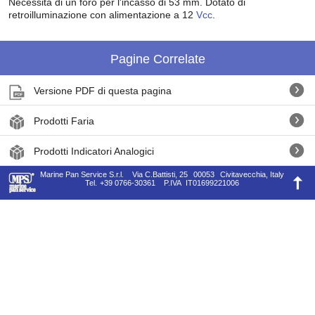
Necessita di un foro per l'incasso di 53 mm. Dotato di
retroilluminazione con alimentazione a 12
Vcc
.
Pagine Correlate
Versione PDF di questa pagina
Prodotti Faria
Prodotti Indicatori Analogici
Marine Pan Service S.r.l.
Via C.Battisti, 25
00053
Civitavecchia, Italy
Tel.
+39 0766-30361
P.IVA
IT01699221006