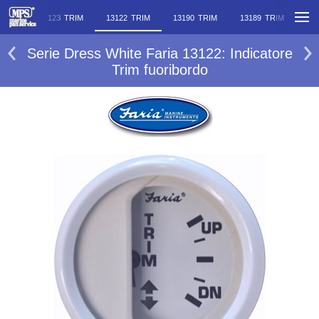
ERIA
13123 TRIM
13122 TRIM
13190 TRIM
13189 TRIM
33
Serie Dress White Faria 13122: Indicatore
Trim fuoribordo