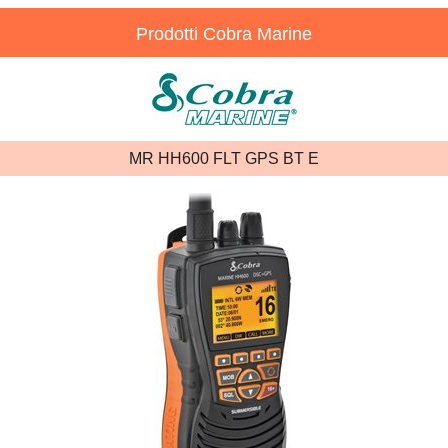
Prodotti Cobra Marine
MR HH600 FLT GPS BT E