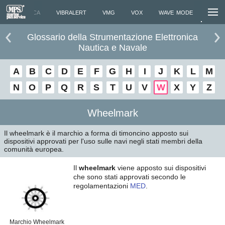
ACUSTICA
VIBRALERT
VMG
VOX
WAVE MODE
WHEELMAR
Glossario della Strumentazione Elettronica
Nautica e Navale
A
B
C
D
E
F
G
H
I
J
K
L
M
N
O
P
Q
R
S
T
U
V
W
X
Y
Z
Wheelmark
Il wheelmark è il marchio a forma di timoncino apposto sui
dispositivi approvati per l'uso sulle navi negli stati membri della
comunità europea.
Il
wheelmark
viene apposto sui dispositivi
che sono stati approvati secondo le
regolamentazioni
MED
.
Marchio Wheelmark