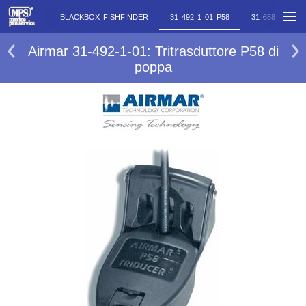
ISH 50 200
BLACKBOX FISHFINDER
31 492 1 01 P58
31 658 2 02 B
Airmar 31-492-1-01: Tritrasduttore P58 di
poppa