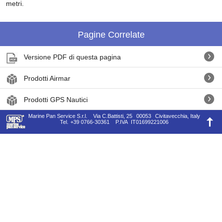
metri.
Pagine Correlate
Versione PDF di questa pagina
Prodotti Airmar
Prodotti GPS Nautici
Marine Pan Service S.r.l.
Via C.Battisti, 25
00053
Civitavecchia, Italy
Tel.
+39 0766-30361
P.IVA
IT01699221006