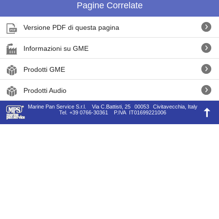
Pagine Correlate
Versione PDF di questa pagina
Informazioni su GME
Prodotti GME
Prodotti Audio
Marine Pan Service S.r.l.
Via C.Battisti, 25
00053
Civitavecchia, Italy
Tel.
+39 0766-30361
P.IVA
IT01699221006