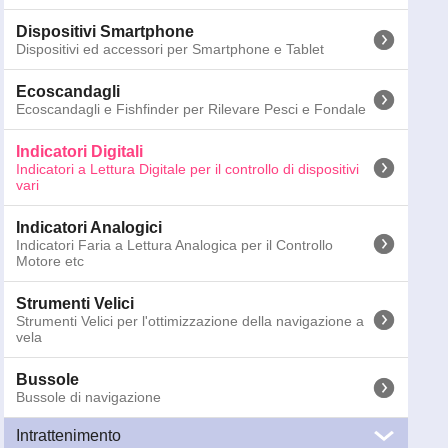
Binocoli
Dispositivi Smartphone
Binocoli Marini per la nautica
Dispositivi ed accessori per Smartphone e Tablet
Torce Emergenza
Ecoscandagli
Torce di Emergenza e per la sicurezza delle attività in
Ecoscandagli e Fishfinder per Rilevare Pesci e Fondale
notturna
Indicatori Digitali
Altri Segnalatori
Indicatori a Lettura Digitale per il controllo di dispositivi
SART, Sistemi MOB e Gas Detector
vari
Telecamere
Indicatori Analogici
Telecamere marine per Sorveglianza e Navigazione
Indicatori Faria a Lettura Analogica per il Controllo
Motore etc
Antenne
Antenne Nautiche VHF, TV, WiFi, AIS, FM e CB
Strumenti Velici
120-3290
CruzPro RP30 Ripetitore NMEA
Strumenti Velici per l'ottimizzazione della navigazione a
vela
Peso:
0.2
kg; Dimensioni:
14
x
11.3
x
15.5
cm
Bussole
Prezzi IVA 
Bussole di navigazione
Intrattenimento