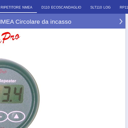
 RIPETITORE NMEA
D110 ECOSCANDAGLIO
SLT110 LOG
RP1
NMEA Circolare da incasso