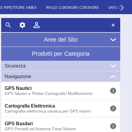
10 RIPETITORE NMEA
RH110 CONTAGIRI CONTAORE
VAF110 ANA
Aree del Sito
Prodotti per Categoria
Home
Sicurezza
Chi Siamo
Navigazione
VHF
News
VHF Marini Portatili e Fissi
GPS Nautici
GPS Nautici e Plotter Cartografici Multifunzione
EPIRB
Glossario
EPIRB GME Radio Boe di Emergenza COSPAS-
SARSAT
Cartografia Elettronica
Cartografia elettronica nautica per GPS marini
AIS
AIS (Automatic Identification System) Ricevitori e
GPS Basilari
Transponder
GPS Portatili ed Antenne Fisse Marine