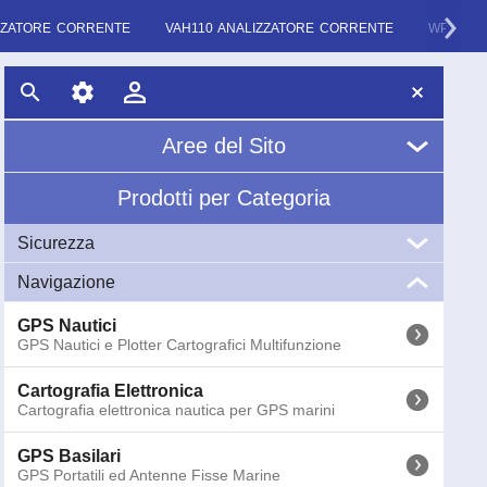
IZZATORE CORRENTE
VAH110 ANALIZZATORE CORRENTE
WPT110
Aree del Sito
Prodotti per Categoria
Home
Sicurezza
Chi Siamo
Navigazione
VHF
News
VHF Marini Portatili e Fissi
GPS Nautici
GPS Nautici e Plotter Cartografici Multifunzione
EPIRB
Glossario
EPIRB GME Radio Boe di Emergenza COSPAS-
SARSAT
Cartografia Elettronica
Cartografia elettronica nautica per GPS marini
AIS
AIS (Automatic Identification System) Ricevitori e
GPS Basilari
Transponder
GPS Portatili ed Antenne Fisse Marine