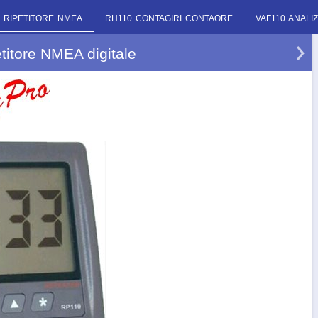
 RIPETITORE NMEA
RH110 CONTAGIRI CONTAORE
VAF110 ANAL
titore NMEA digitale