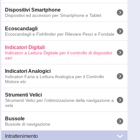
Binocoli
Dispositivi Smartphone
Binocoli Marini per la nautica
Dispositivi ed accessori per Smartphone e Tablet
Torce Emergenza
Ecoscandagli
Torce di Emergenza e per la sicurezza delle attività in
Ecoscandagli e Fishfinder per Rilevare Pesci e Fondale
notturna
Indicatori Digitali
Altri Segnalatori
Indicatori a Lettura Digitale per il controllo di dispositivi
SART, Sistemi MOB e Gas Detector
vari
Telecamere
Indicatori Analogici
Telecamere marine per Sorveglianza e Navigazione
Indicatori Faria a Lettura Analogica per il Controllo
Motore etc
Antenne
Antenne Nautiche VHF, TV, WiFi, AIS, FM e CB
Strumenti Velici
120-5210
CruzPro RP110 Ripetitore NMEA Intelligente
Strumenti Velici per l'ottimizzazione della navigazione a
vela
Peso:
0.4
kg; Dimensioni:
13
x
13
x
16
cm
Bussole
Prezzi IVA 
Bussole di navigazione
Intrattenimento