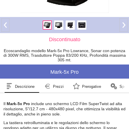
Discontinuato
Ecoscandaglio modello Mark-5x Pro Lowrance, Sonar con potenza
di 300W RMS, Trasduttore Poppa 83/200 KHz, Profondità massima
305 mt.
Mark-5x Pro
Descrizione
Prezzi
Prerogative
Speci
Il
Mark-5x Pro
include uno schermo LCD Film SuperTwist ad alta
risoluzione, 5"/12.7 cm - 480x480 pixel, che ottimizza la visibilità ed
il dettaglio, anche in pieno sole.
La tastiera retroilluminata e le regolazioni dello schermo lo
rendono adatto per un utilizzo sia diurno che notturno. Il sonar