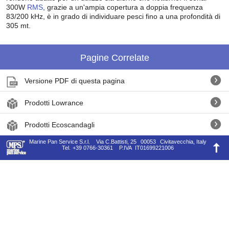
300W
RMS
, grazie a un'ampia copertura a doppia frequenza
83/200 kHz, è in grado di individuare pesci fino a una profondità di
305 mt.
Pagine Correlate
Versione PDF di questa pagina
Prodotti Lowrance
Prodotti Ecoscandagli
Marine Pan Service S.r.l.
Via C.Battisti, 25
00053
Civitavecchia, Italy
Tel.
+39 0766-30361
P.IVA
IT01699221006