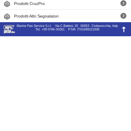
Prodotti CruzPro
Prodotti Altri Segnalatori
Marine Pan Service S.r.l.
Via C.Battisti, 25
00053
Civitavecchia, Italy
Tel.
+39 0766-30361
P.IVA
IT01699221006