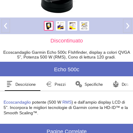
Discontinuato
Ecoscandaglio Garmin Echo 500c FIshfinder, display a colori QVGA
5", Potenza 500 W (RMS), Cono di lettura 120 gradi.
Echo 500c
Descrizione
Prezzi
Specifiche
Dotazi
Ecoscandaglio
potente (500 W
RMS
) e dall'ampio display LCD di
5". Incorpora le migliori tecnologie di Garmin come la HD-ID™ e la
Smooth Scaling™.
Pagine Correlate