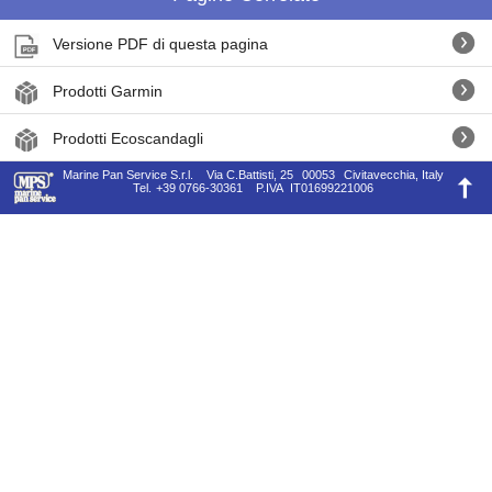
Versione PDF di questa pagina
Prodotti Garmin
Prodotti Ecoscandagli
Marine Pan Service S.r.l.
Via C.Battisti, 25
00053
Civitavecchia, Italy
Tel.
+39 0766-30361
P.IVA
IT01699221006