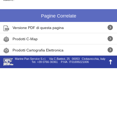
Pagine Correlate
Versione PDF di questa pagina
Prodotti C-Map
Prodotti Cartografia Elettronica
Marine Pan Service S.r.l.
Via C.Battisti, 25
00053
Civitavecchia, Italy
Tel.
+39 0766-30361
P.IVA
IT01699221006