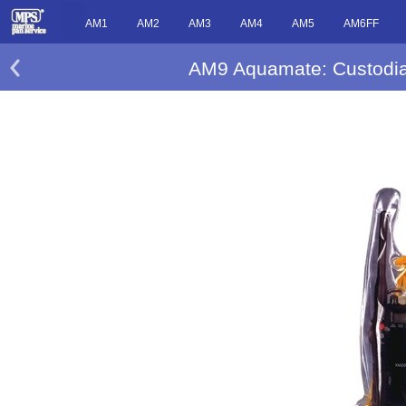
AM1
AM2
AM3
AM4
AM5
AM6FF
AM9 Aquamate: Custodia