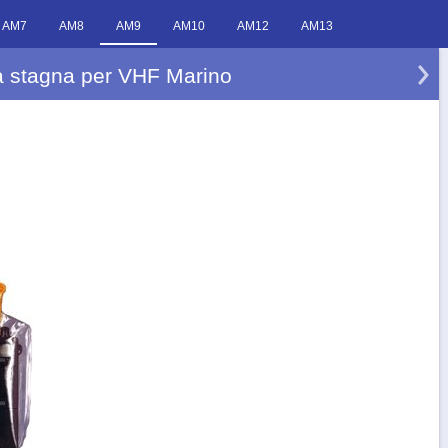
AM7
AM8
AM9
AM10
AM12
AM13
 stagna per VHF Marino