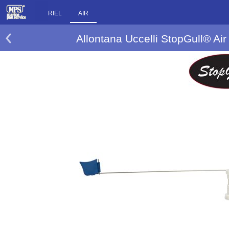
RIEL
AIR
Allontana Uccelli StopGull® Ai