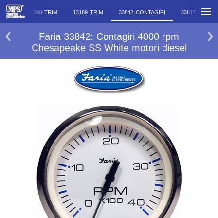
TRIM
13190 TRIM
13189 TRIM
33842 CONTAGIRI
33817 CONTA
Faria 33842: Contagiri 4000 rpm
Chesapeake SS White motori diesel