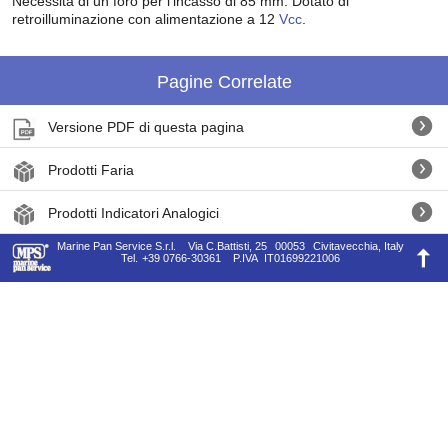
Necessita di un foro per l'incasso di 85 mm. Dotato di
retroilluminazione con alimentazione a 12
Vcc
.
Pagine Correlate
Versione PDF di questa pagina
Prodotti Faria
Prodotti Indicatori Analogici
Marine Pan Service S.r.l.
Via C.Battisti, 25
00053
Civitavecchia, Italy
Tel.
+39 0766-30361
P.IVA
IT01699221006