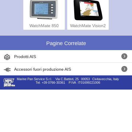
WatchMate 850
WatchMate Vision2
Pagine Correlate
Prodotti AIS
Accessori fuori produzione AIS
Marine Pan Service S.r.l.
Via C.Battisti, 25
00053
Civitavecchia, Italy
Tel.
+39 0766-30361
P.IVA
IT01699221006