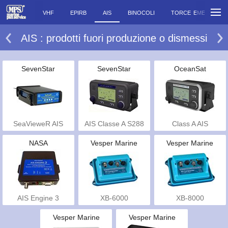
VHF
EPIRB
AIS
BINOCOLI
TORCE EMERGENZ
AIS : prodotti fuori produzione o dismessi
SevenStar
SevenStar
OceanSat
SeaVieweR AIS
AIS Classe A S288
Class A AIS
NASA
Vesper Marine
Vesper Marine
AIS Engine 3
XB-6000
XB-8000
Vesper Marine
Vesper Marine