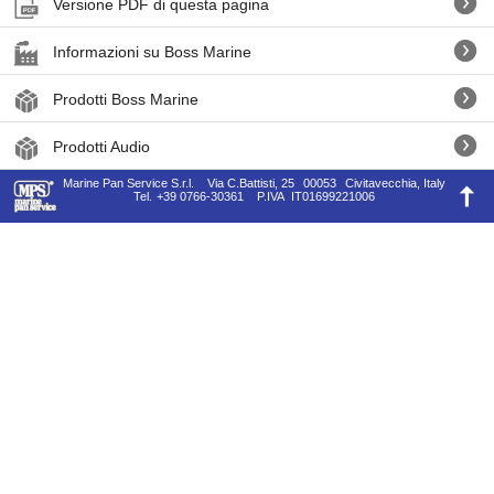
Versione PDF di questa pagina
Informazioni su Boss Marine
Prodotti Boss Marine
Prodotti Audio
Marine Pan Service S.r.l.
Via C.Battisti, 25
00053
Civitavecchia, Italy
Tel.
+39 0766-30361
P.IVA
IT01699221006