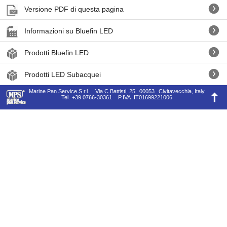
Versione PDF di questa pagina
Informazioni su Bluefin LED
Prodotti Bluefin LED
Prodotti LED Subacquei
Marine Pan Service S.r.l.
Via C.Battisti, 25
00053
Civitavecchia, Italy
Tel.
+39 0766-30361
P.IVA
IT01699221006