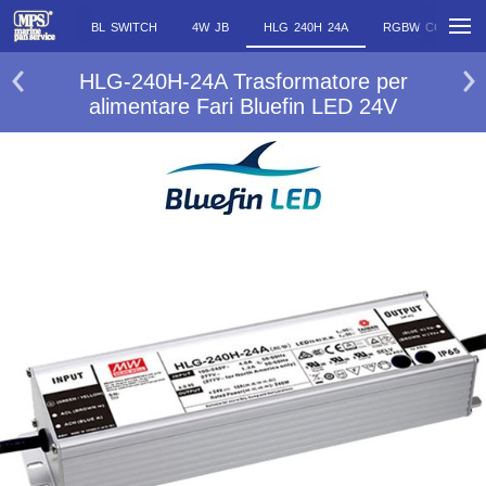
BL SWITCH
4W JB
HLG 240H 24A
RGBW CC CONT
HLG-240H-24A Trasformatore per
alimentare Fari Bluefin LED 24V