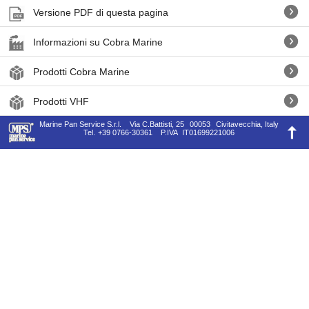
Versione PDF di questa pagina
Informazioni su Cobra Marine
Prodotti Cobra Marine
Prodotti VHF
Marine Pan Service S.r.l.
Via C.Battisti, 25
00053
Civitavecchia, Italy
Tel.
+39 0766-30361
P.IVA
IT01699221006