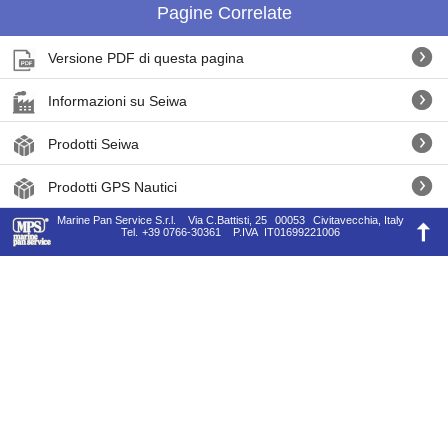
Pagine Correlate
Versione PDF di questa pagina
Informazioni su Seiwa
Prodotti Seiwa
Prodotti GPS Nautici
Marine Pan Service S.r.l.
Via C.Battisti, 25
00053
Civitavecchia, Italy
Tel.
+39 0766-30361
P.IVA
IT01699221006