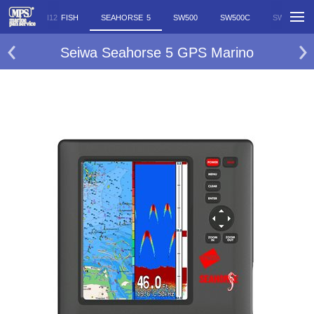
N12
N12 FISH
SEAHORSE 5
SW500
SW500C
SW501I
Seiwa Seahorse 5 GPS Marino