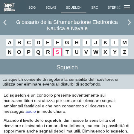
SANTE...
SOG
SOLAS
SQUELCH
SRC
STEREO MARINO
Glossario della Strumentazione Elettronica
Nautica e Navale
A
B
C
D
E
F
G
H
I
J
K
L
M
N
O
P
Q
R
S
T
U
V
W
X
Y
Z
Squelch
Lo squelch consente di regolare la sensibilità del ricevitore, si
utilizza per eliminare eventuali disturbi di sottofondo.
Lo
squelch
è un controllo presente soventemente sui
ricetrasmettitori e si utilizza per cercare di eliminare segnali
ambientali fastidiosi e che non consentono di ricevere un
messaggio
audio
in modo chiaro.
Alzando il livello dello
squelch
, diminuisce la sensibilità del
ricevitore eliminando i rumori di sottofondo, ma con la possibilità di
sopprimere anche segnali deboli ma utili. Diminuendo lo
squelch
,