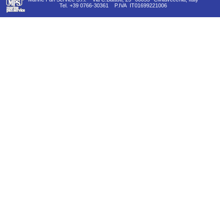
Tel.
+39 0766-30361
P.IVA
IT01699221006