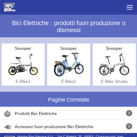
Bici Elettriche : prodotti fuori produzione o
dismessi
Snooper
Snooper
Snooper
E-Bike1
E-Bike2
E-Bike Strada
Pagine Correlate
Prodotti Bici Elettriche
Accessori fuori produzione Bici Elettriche
Marine Pan Service S.r.l.
Via C.Battisti, 25
00053
Civitavecchia, Italy