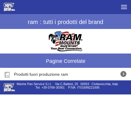
ram : tutti i prodotti del brand
Pagine Correlate
Prodotti fuori produzione ram
Marine Pan Service S.r.l.
Via C.Battisti, 25
00053
Civitavecchia, Italy
Tel.
+39 0766-30361
P.IVA
IT01699221006